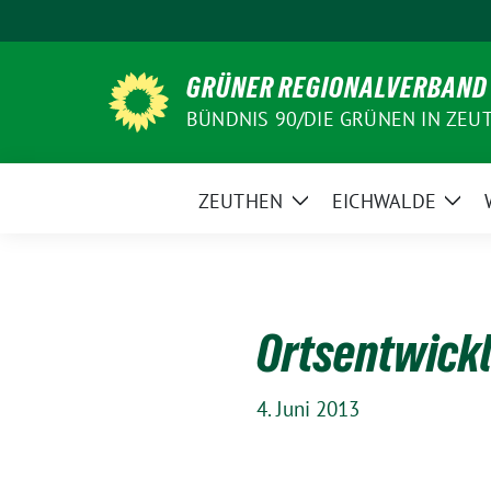
Weiter
zum
Inhalt
GRÜNER REGIONALVERBAND
BÜNDNIS 90/DIE GRÜNEN IN ZEU
ZEUTHEN
EICHWALDE
Zeige
Zeig
Untermenü
Unt
Ortsentwick
4. Juni 2013