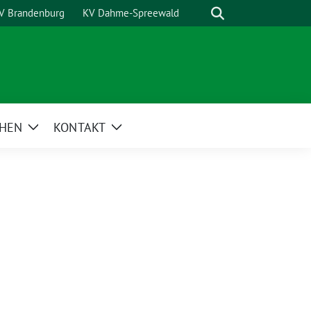
Suche
V Brandenburg
KV Dahme-Spreewald
HEN
KONTAKT
Zeige
Zeige
Untermenü
Untermenü