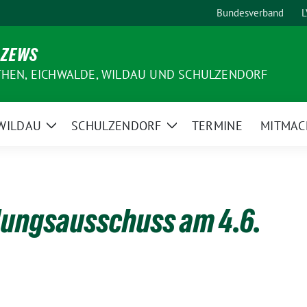
Bundesverband
L
 ZEWS
THEN, EICHWALDE, WILDAU UND SCHULZENDORF
WILDAU
SCHULZENDORF
TERMINE
MITMAC
e
Zeige
Zeige
ermenü
Untermenü
Untermenü
lungsausschuss am 4.6.