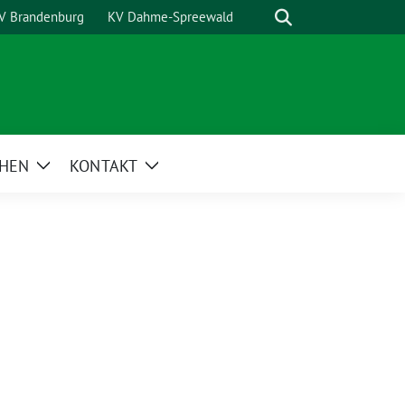
Suche
V Brandenburg
KV Dahme-Spreewald
HEN
KONTAKT
Zeige
Zeige
Untermenü
Untermenü