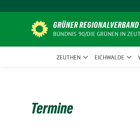
Weiter
zum
Inhalt
GRÜNER REGIONALVERBAND
BÜNDNIS 90/DIE GRÜNEN IN ZEU
ZEUTHEN
EICHWALDE
Zeige
Zeig
Untermenü
Unt
Termine