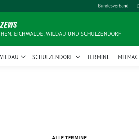
Bundesverband
L
 ZEWS
THEN, EICHWALDE, WILDAU UND SCHULZENDORF
WILDAU
SCHULZENDORF
TERMINE
MITMAC
e
Zeige
Zeige
ermenü
Untermenü
Untermenü
ALLE TERMINE