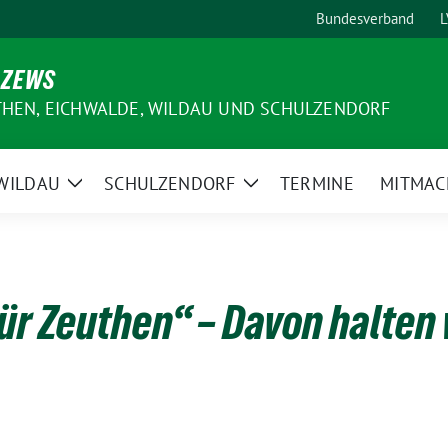
Bundesverband
L
 ZEWS
THEN, EICHWALDE, WILDAU UND SCHULZENDORF
WILDAU
SCHULZENDORF
TERMINE
MITMAC
e
Zeige
Zeige
ermenü
Untermenü
Untermenü
ür Zeuthen“ – Davon halten w