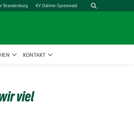
Suche
V Brandenburg
KV Dahme-Spreewald
HEN
KONTAKT
Zeige
Zeige
Untermenü
Untermenü
ir viel