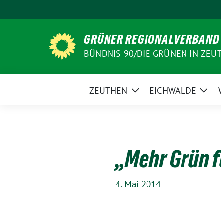
Weiter
zum
Inhalt
GRÜNER REGIONALVERBAND
BÜNDNIS 90/DIE GRÜNEN IN ZEU
ZEUTHEN
EICHWALDE
Zeige
Zeig
Untermenü
Unt
„Mehr Grün f
4. Mai 2014