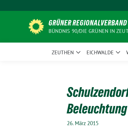
Weiter
zum
Inhalt
GRÜNER REGIONALVERBAND
BÜNDNIS 90/DIE GRÜNEN IN ZEU
ZEUTHEN
EICHWALDE
Zeige
Zeig
Untermenü
Unt
Schulzendorf
Beleuchtung 
26. März 2015