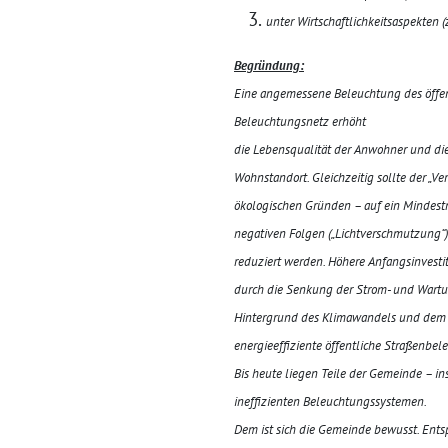
unter Wirtschaftlichkeitsaspekten
Begründung:
Eine angemessene
Beleuchtung des öffen
Beleuchtungsnetz erhöht
die Lebensqualität der Anwohner und die 
Wohnstandort. Gleichzeitig sollte der „Ve
ökologischen Gründen – auf ein Mindest
negativen Folgen („Lichtverschmutzung“)
reduziert werden. Höhere Anfangsinvestit
durch die Senkung der Strom- und Wartu
Hintergrund des Klima­wandels und dem Z
energieeffiziente öffentliche Straßen
bele
Bis heute liegen Teile der Gemeinde – i
ineffizienten Beleuchtungssystemen.
Dem ist sich die Gemeinde bewusst. Ents