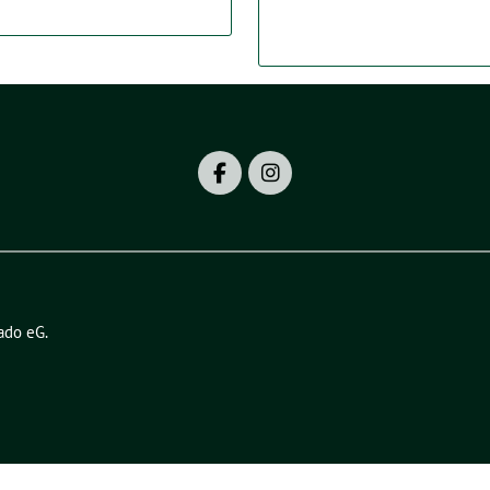
ado eG
.