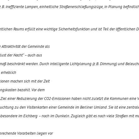
 (z.B. ineffiziente Lampen, einheitliche Straßenerschließungszüge, in Planung befind
tlichen Raums erfüllt eine wichtige Sicherheitsfunktion und ist Teil der öffentlichen 
Attraktivität der Gemeinde als
rlust der Nacht“ – auch aus
maß beschränkt werden. Durch intelligente Lichtplanung (z.B. Dimmung) und Beleucht
 erheblich
ionen machen sich mit der Zeit
ngskosten bezahlt. Vor dem
iel einer Reduzierung der CO2-Emissionen haben nicht zuletzt die Kommunen eine Vor
uchtung zu den Visitenkarten einer Gemeinde im Berliner Umland. Sie ist eine zentrale
nsbesondere im Eichberg – noch im Dunkeln. Zugleich gibt es noch viele Straßen mit 
prechende Vorarbeiten liegen vor