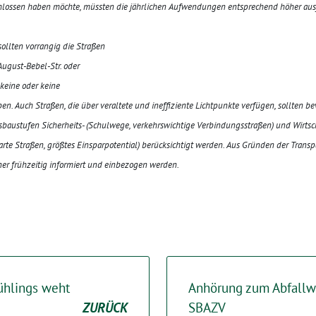
lossen haben möchte, müssten die jährlichen Aufwendungen entsprechend höher aus
lten vorrangig die Straßen
 August-Bebel-Str. oder
 keine oder keine
n. Auch Straßen, die über veraltete und ineffiziente Lichtpunkte verfügen, sollten b
sbaustufen Sicherheits- (Schulwege, verkehrswichtige Verbindungsstraßen) und Wirtsch
 Straßen, größtes Einsparpotential) berücksichtigt werden. Aus Gründen der Transp
r frühzeitig informiert und einbezogen werden.
ühlings weht
Anhörung zum Abfallwi
ZURÜCK
SBAZV