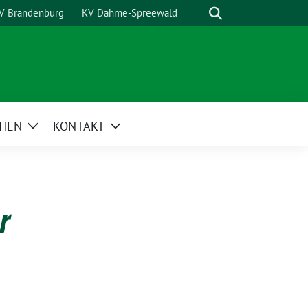
Suche
V Brandenburg
KV Dahme-Spreewald
HEN
KONTAKT
Zeige
Zeige
Untermenü
Untermenü
r