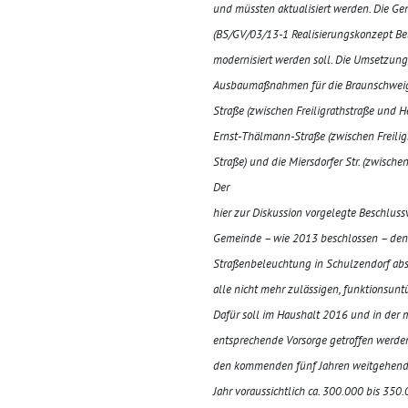
und müssten aktualisiert werden. Die G
(BS/GV/03/13-1 Realisierungskonzept
Be
modernisiert werden soll. Die Umsetzung,
Ausbaumaßnahmen für die
Braunschwei
Straße (zwischen Freiligrathstraße und 
Ernst-Thälmann-Straße (zwischen Freilig
Straße) und die Miersdorfer Str. (zwisch
Der
hier zur Diskussion vorgelegte Beschlussv
Gemeinde – wie 2013 beschlossen – den
Straßen
beleuchtung in Schulzendorf abs
alle nicht mehr zulässigen, funktionsunt
Dafür soll im Haushalt 2016 und in der 
entsprechende Vorsorge getroffen werden
den kommenden fünf Jahren weitgehend 
Jahr voraussichtlich ca. 300.000 bis 350.