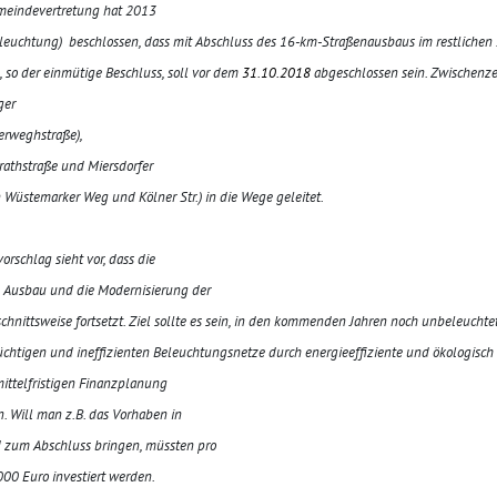
emeindevertretung hat 2013
leuchtung) beschlossen, dass mit Abschluss des 16-km-Straßenausbaus im restlichen
 so der einmütige Beschluss, soll vor dem
31.10.2018
abgeschlossen sein. Zwischenze
ger
Herweghstraße),
rathstraße und Miersdorfer
en Wüstemarker Weg und Kölner Str.) in die Wege geleitet.
orschlag sieht vor, dass die
 Ausbau und die Modernisierung der
chnittsweise fortsetzt. Ziel sollte es sein, in den kommenden Jahren noch unbeleuch
üchtigen und ineffizienten
Beleuchtungsnetze durch energieeffiziente und ökologisch 
mittelfristigen Finanzplanung
. Will man z.B. das Vorhaben in
zum Abschluss bringen, müssten pro
000 Euro investiert werden.