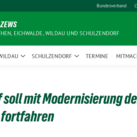
Bundesverband
L
 ZEWS
THEN, EICHWALDE, WILDAU UND SCHULZENDORF
WILDAU
SCHULZENDORF
TERMINE
MITMAC
e
Zeige
Zeige
ermenü
Untermenü
Untermenü
 soll mit Modernisierung de
fortfahren