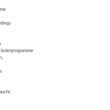
hme
rdings
n
 Förderprogramme
n,
s
aucht