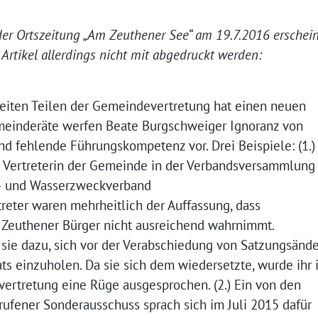
 der Ortszeitung „Am Zeuthener See“ am 19.7.2016 erschei
 Artikel allerdings nicht mit abgedruckt werden:
eiten Teilen der Gemeindevertretung hat einen neuen
emeinderäte werfen Beate Burgschweiger Ignoranz von
nd fehlende Führungskompetenz vor. Drei Beispiele: (1.)
ie Vertreterin der Gemeinde in der Verbandsversammlung
–
und Wasserzweckverband
eter waren mehrheitlich der Auffassung, dass
r Zeuthener Bürger nicht ausreichend wahrnimmt.
 sie dazu, sich vor der Verabschiedung von Satzungsänd
s einzuholen. Da sie sich dem wiedersetzte, wurde ihr 
vertretung eine Rüge ausgesprochen. (2.) Ein von den
ufener Sonderausschuss sprach sich im Juli 2015 dafür