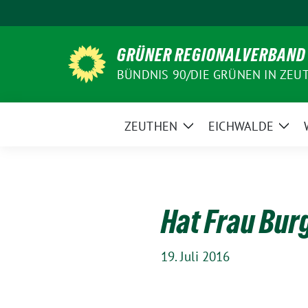
Weiter
zum
Inhalt
GRÜNER REGIONALVERBAND
BÜNDNIS 90/DIE GRÜNEN IN ZEU
ZEUTHEN
EICHWALDE
Zeige
Zeig
Untermenü
Unt
Hat Frau Bur
19. Juli 2016