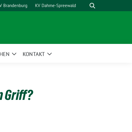
Suche
V Brandenburg
KV Dahme-Spreewald
HEN
KONTAKT
Zeige
Zeige
Untermenü
Untermenü
 Griff?