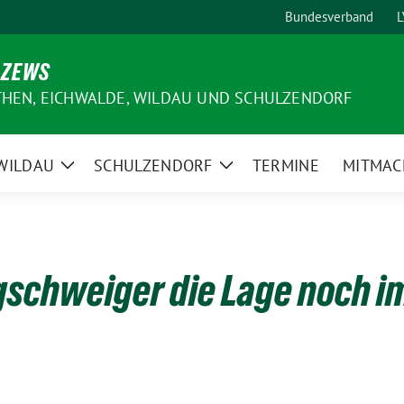
Bundesverband
L
 ZEWS
THEN, EICHWALDE, WILDAU UND SCHULZENDORF
WILDAU
SCHULZENDORF
TERMINE
MITMAC
e
Zeige
Zeige
ermenü
Untermenü
Untermenü
gschweiger die Lage noch im