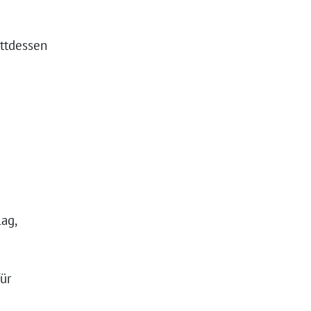
attdessen
lag,
ür