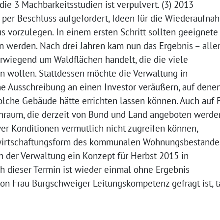
die 3 Machbarkeitsstudien ist verpulvert. (3) 2013
 per Beschluss aufgefordert, Ideen für die Wiederaufna
 vorzulegen. In einem ersten Schritt sollten geeignete
 werden. Nach drei Jahren kam nun das Ergebnis – alle
orwiegend um Waldflächen handelt, die die viele
n wollen. Stattdessen möchte die Verwaltung in
e Ausschreibung an einen Investor veräußern, auf dene
olche Gebäude hätte errichten lassen können. Auch auf
nraum, die derzeit von Bund und Land angeboten werde
iver Konditionen vermutlich nicht zugreifen können,
ewirtschaftungsform des kommunalen Wohnungsbestande
n der Verwaltung ein Konzept für Herbst 2015 in
ch dieser Termin ist wieder einmal ohne Ergebnis
von Frau Burgschweiger Leitungskompetenz gefragt ist, t