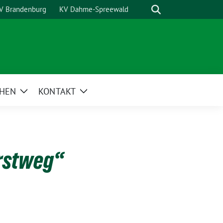
Suche
V Brandenburg
KV Dahme-Spreewald
HEN
KONTAKT
Zeige
Zeige
Untermenü
Untermenü
orstweg“