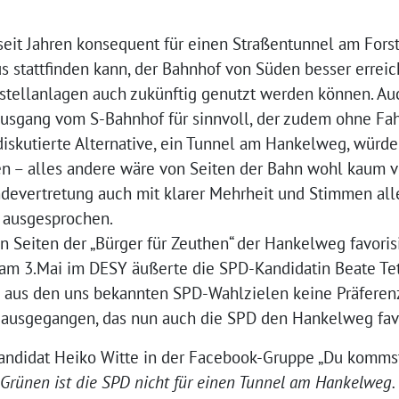
seit Jahren konsequent für einen Straßentunnel am Forst
stattfinden kann, der Bahnhof von Süden besser erreich
tellanlagen auch zukünftig genutzt werden können. Au
Ausgang vom S-Bahnhof für sinnvoll, der zudem ohne Fa
g diskutierte Alternative, ein Tunnel am Hankelweg, würd
 – alles andere wäre von Seiten der Bahn wohl kaum vor
ndevertretung auch mit klarer Mehrheit und Stimmen alle
 ausgesprochen.
 Seiten der „Bürger für Zeuthen“ der Hankelweg favoris
 am 3.Mai im DESY äußerte die SPD-Kandidatin Beate Tet
aus den uns bekannten SPD-Wahlzielen keine Präferenz
n ausgegangen, das nun auch die SPD den Hankelweg favo
ndidat Heiko Witte in der Facebook-Gruppe „Du kommst 
Grünen ist die SPD nicht für einen Tunnel am Hankelweg.