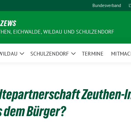
Bundesverband
L
 ZEWS
THEN, EICHWALDE, WILDAU UND SCHULZENDORF
WILDAU
SCHULZENDORF
TERMINE
MITMAC
e
Zeige
Zeige
ermenü
Untermenü
Untermenü
dtepartnerschaft Zeuthen-I
s dem Bürger?