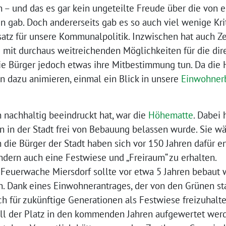
 – und das es gar kein ungeteilte Freude über die von ei
ab. Doch andererseits gab es so auch viel wenige Kritik
nsatz für unsere Kommunalpolitik. Inzwischen hat auch Z
 mit durchaus weitreichenden Möglichkeiten für die dir
ie Bürger jedoch etwas ihre Mitbestimmung tun. Da die H
n dazu animieren, einmal ein Blick in unsere
Einwohnerb
h nachhaltig beeindruckt hat, war die
Höhematte
. Dabei 
n in der Stadt frei von Bebauung belassen wurde. Sie wä
 die Bürger der Stadt haben sich vor 150 Jahren dafür en
ndern auch eine Festwiese und „Freiraum“ zu erhalten.
Feuerwache Miersdorf sollte vor etwa 5 Jahren bebaut 
en. Dank eines Einwohnerantrages, der von den Grünen sta
ch für zukünftige Generationen als Festwiese freizuhal
oll der Platz in den kommenden Jahren aufgewertet werde