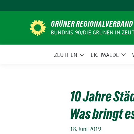
Weiter
zum
Inhalt
GRÜNER REGIONALVERBAND
BÜNDNIS 90/DIE GRÜNEN IN ZEU
ZEUTHEN
EICHWALDE
Zeige
Zeig
Untermenü
Unt
10 Jahre Stä
Was bringt e
18. Juni 2019