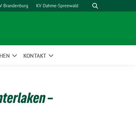
Suche
V Brandenburg
KV Dahme-Spreewald
HEN
KONTAKT
Zeige
Zeige
Untermenü
Untermenü
nterlaken –