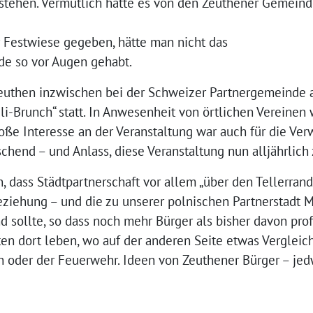
tstehen. Vermutlich hätte es von den Zeuthener Gemeind
r Festwiese gegeben, hätte man nicht das
de so vor Augen gehabt.
euthen inzwischen bei der Schweizer Partnergemeinde 
li-Brunch“ statt. In Anwesenheit von örtlichen Vereinen
oße Interesse an der Veranstaltung war auch für die Ve
hend – und Anlass, diese Veranstaltung nun alljährlich
, dass Städtpartnerschaft vor allem „über den Tellerrand“
eziehung – und die zu unserer polnischen Partnerstadt 
sollte, so dass noch mehr Bürger als bisher davon profit
ten dort leben, wo auf der anderen Seite etwas Vergleich
n oder der Feuerwehr. Ideen von Zeuthener Bürger – jed