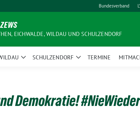
Bundesverband
L
 ZEWS
THEN, EICHWALDE, WILDAU UND SCHULZENDORF
WILDAU
SCHULZENDORF
TERMINE
MITMAC
e
Zeige
Zeige
ermenü
Untermenü
Untermenü
 und Demokratie! #NieWieder