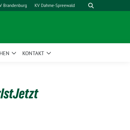
Suche
V Brandenburg
KV Dahme-Spreewald
HEN
KONTAKT
Zeige
Zeige
Untermenü
Untermenü
IstJetzt