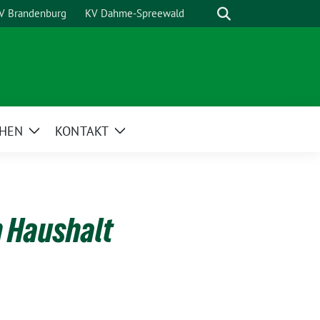
Suche
V Brandenburg
KV Dahme-Spreewald
HEN
KONTAKT
Zeige
Zeige
Untermenü
Untermenü
 Haushalt