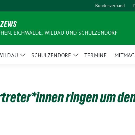
Bundesverband
L
 ZEWS
THEN, EICHWALDE, WILDAU UND SCHULZENDORF
WILDAU
SCHULZENDORF
TERMINE
MITMAC
e
Zeige
Zeige
ermenü
Untermenü
Untermenü
reter*innen ringen um den