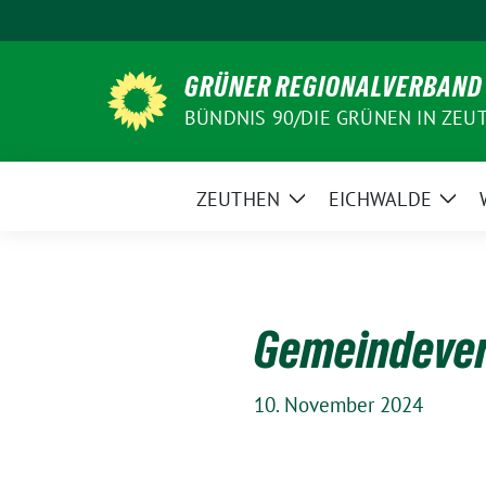
Weiter
zum
Inhalt
GRÜNER REGIONALVERBAND
BÜNDNIS 90/DIE GRÜNEN IN ZEU
ZEUTHEN
EICHWALDE
Zeige
Zeig
Untermenü
Unt
Gemeindevert
10. November 2024