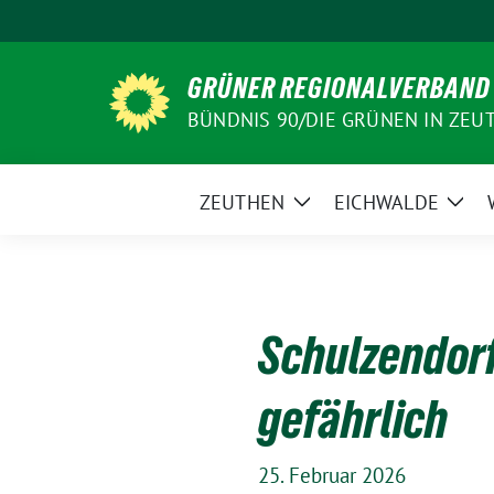
Weiter
zum
Inhalt
GRÜNER REGIONALVERBAND
BÜNDNIS 90/DIE GRÜNEN IN ZEU
ZEUTHEN
EICHWALDE
Zeige
Zeig
Untermenü
Unt
Schulzendorf
gefährlich
25. Februar 2026