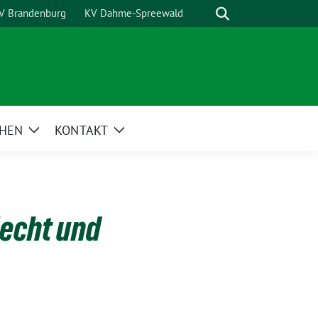
Suche
V Brandenburg
KV Dahme-Spreewald
HEN
KONTAKT
Zeige
Zeige
Untermenü
Untermenü
lecht und