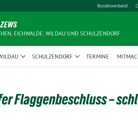
Bundesverband
L
 ZEWS
THEN, EICHWALDE, WILDAU UND SCHULZENDORF
WILDAU
SCHULZENDORF
TERMINE
MITMAC
e
Zeige
Zeige
ermenü
Untermenü
Untermenü
er Flaggenbeschluss – sch