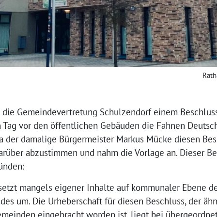
Rath
 die Gemeindevertretung Schulzendorf einem Beschluss
n Tag vor den öffentlichen Gebäuden die Fahnen Deutsc
a der damalige Bürgermeister Markus Mücke diesen Besc
rüber abzustimmen und nahm die Vorlage an. Dieser Besc
ründen:
 setzt mangels eigener Inhalte auf kommunaler Ebene d
es um. Die Urheberschaft für diesen Beschluss, der ähn
emeinden eingebracht worden ist, liegt bei übergeordnet