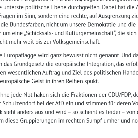
e unterste politische Ebene durchgreifen. Dabei hat die 
ragen im Sinn, sondern eine rechte, auf Ausgrenzung zi
 die Bundesfarben, nicht um unsere Demokratie und die G
r um eine „Schicksals- und Kulturgemeinschaft“, die si
nicht mehr weit bis zur Volksgemeinschaft.
Die Europaflagge wird ganz bewusst nicht genannt. Und 
 das Grundgesetz die europäische Integration, das erfol
nen wesentlichen Auftrag und Ziel des politischen Hande
ieuropäische Geist in ihren Reihen spukt.
 Ohne jede Not haken sich die Fraktionen der CDU/FDP, 
Schulzendorf bei der AfD ein und stimmen für deren Vo
 sieht anders aus und wird – so scheint es leider – von 
tern diese Gruppierungen im rechten Sumpf umher und no