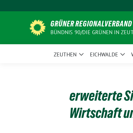
Weiter
zum
Inhalt
GRÜNER REGIONALVERBAND
BÜNDNIS 90/DIE GRÜNEN IN ZEU
ZEUTHEN
EICHWALDE
Zeige
Zeig
Untermenü
Unt
erweiterte S
Wirtschaft u