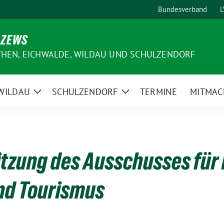
Bundesverband
L
 ZEWS
THEN, EICHWALDE, WILDAU UND SCHULZENDORF
WILDAU
SCHULZENDORF
TERMINE
MITMAC
e
Zeige
Zeige
ermenü
Untermenü
Untermenü
itzung des Ausschusses für
nd Tourismus