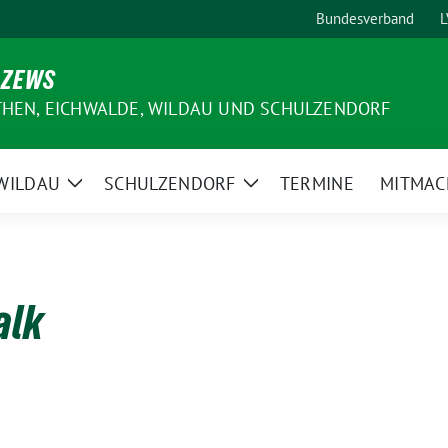
Bundesverband
L
 ZEWS
THEN, EICHWALDE, WILDAU UND SCHULZENDORF
WILDAU
SCHULZENDORF
TERMINE
MITMAC
e
Zeige
Zeige
ermenü
Untermenü
Untermenü
alk