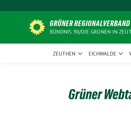
Weiter
zum
Inhalt
GRÜNER REGIONALVERBAND
BÜNDNIS 90/DIE GRÜNEN IN ZEU
ZEUTHEN
EICHWALDE
Zeige
Zeig
Untermenü
Unt
Grüner Webt