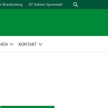
Suche
V Brandenburg
KV Dahme-Spreewald
HEN
KONTAKT
Zeige
Zeige
Untermenü
Untermenü