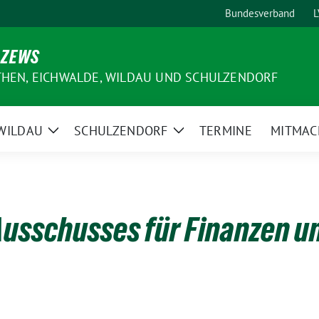
Bundesverband
L
 ZEWS
THEN, EICHWALDE, WILDAU UND SCHULZENDORF
WILDAU
SCHULZENDORF
TERMINE
MITMAC
e
Zeige
Zeige
ermenü
Untermenü
Untermenü
Ausschusses für Finanzen u