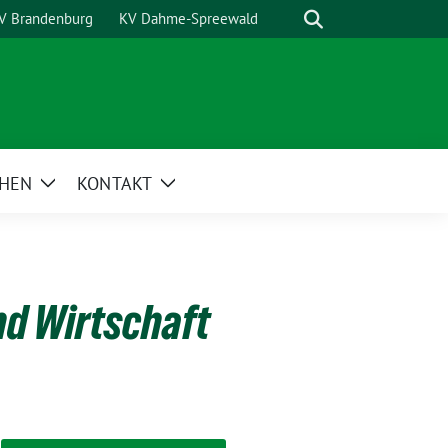
Suche
V Brandenburg
KV Dahme-Spreewald
HEN
KONTAKT
Zeige
Zeige
Untermenü
Untermenü
nd Wirtschaft