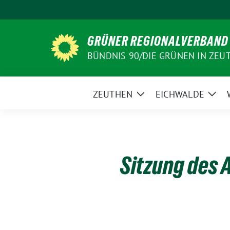
Weiter
zum
Inhalt
GRÜNER REGIONALVERBAND
BÜNDNIS 90/DIE GRÜNEN IN ZEU
ZEUTHEN
EICHWALDE
Zeige
Zeig
Untermenü
Unt
Sitzung des 