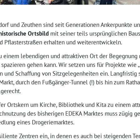
dorf und Zeuthen sind seit Generationen Ankerpunkte u
historische Ortsbild
mit seiner teils ursprünglichen Bau
 Pflasterstraßen erhalten und weiterentwickeln.
zu einem lebendigen und attraktiven Ort der Begegnun
 spazieren gehen kann. Wir setzen uns für Projekte wie „
und Schaffung von Sitzgelegenheiten ein. Langfristig s
Markt, durch den Fußgänger-Tunnel (!) bis hin zum Ratha
lgerecht.
er Ortskern um Kirche, Bibliothek und Kita zu einem att
chnutzung des bisherigen EDEKA Marktes muss zügig ge
edlung eines Drogeriemarktes.
siliente Zentren ein, in denen es auch bei steigenden Te