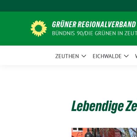
Weiter
zum
Inhalt
GRÜNER REGIONALVERBAND
BÜNDNIS 90/DIE GRÜNEN IN ZEU
ZEUTHEN
EICHWALDE
Zeige
Zeig
Untermenü
Unt
Lebendige Ze