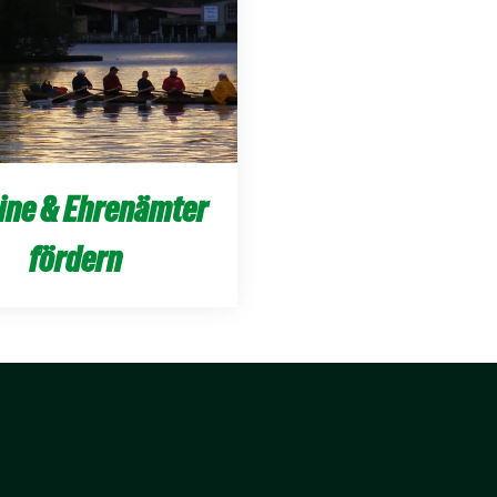
ine & Ehrenämter
fördern