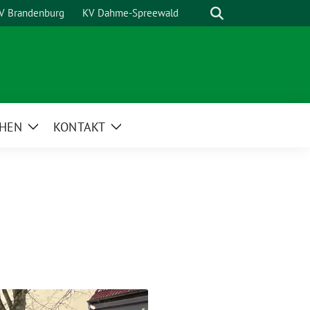
Suche
V Brandenburg
KV Dahme-Spreewald
HEN
KONTAKT
Zeige
Zeige
Untermenü
Untermenü