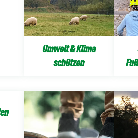
Umwelt & Klima
schützen
Fuß
ien