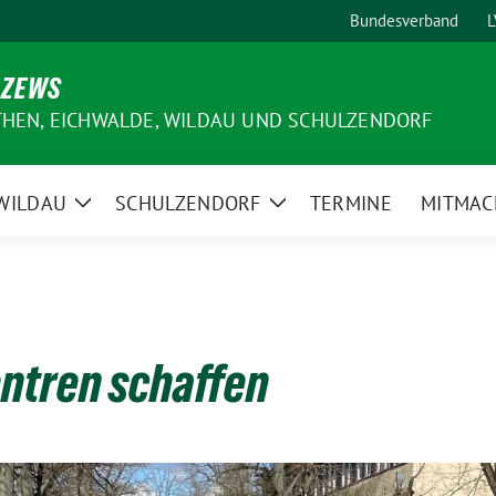
Bundesverband
L
 ZEWS
THEN, EICHWALDE, WILDAU UND SCHULZENDORF
WILDAU
SCHULZENDORF
TERMINE
MITMAC
e
Zeige
Zeige
ermenü
Untermenü
Untermenü
ntren schaffen